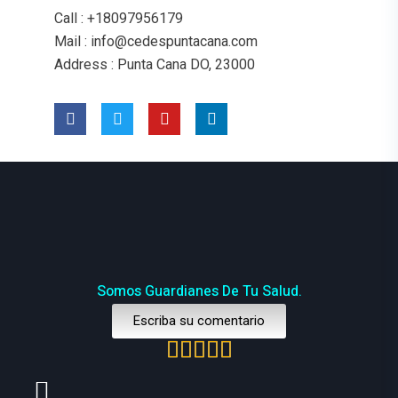
Call
: +18097956179
Mail
: info@cedespuntacana.com
Address
: Punta Cana DO, 23000
Somos Guardianes De Tu Salud.
Escriba su comentario