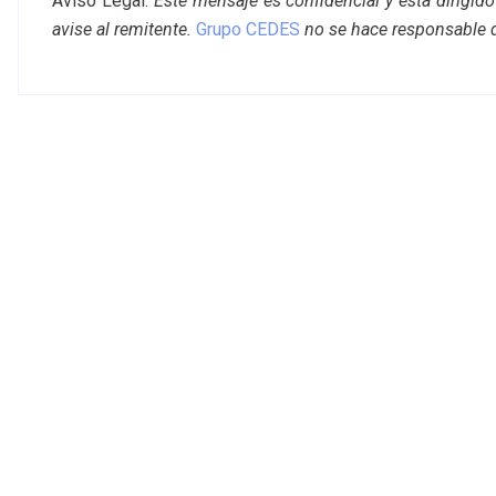
Aviso Legal:
Este mensaje es confidencial y está dirigido
avise al remitente.
Grupo CEDES
no se hace responsable 