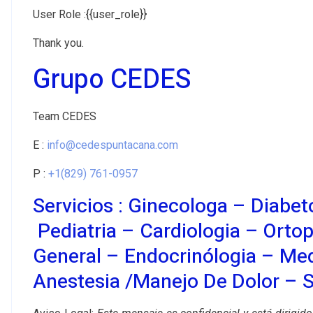
User Role :{{user_role}}
Thank you.
Grupo CEDES
Team CEDES
E :
info@cedespuntacana.com
P :
+1(829) 761-0957
Servicios :
Ginecologa
–
Diabet
Pediatria
– Cardiologia – Ortop
General – Endocrinólogia – Med
Anestesia /manejo De Dolor –
S