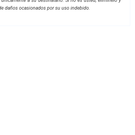
 únicamente a su destinatario. Si no es usted, elimínelo y
de daños ocasionados por su uso indebido.