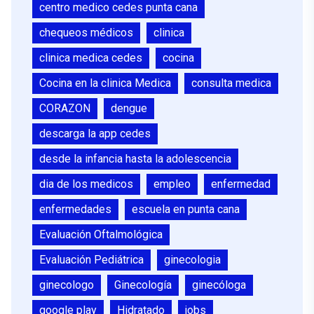
centro medico cedes punta cana
chequeos médicos
clinica
clinica medica cedes
cocina
Cocina en la clinica Medica
consulta medica
CORAZON
dengue
descarga la app cedes
desde la infancia hasta la adolescencia
dia de los medicos
empleo
enfermedad
enfermedades
escuela en punta cana
Evaluación Oftalmológica
Evaluación Pediátrica
ginecologia
ginecologo
Ginecología
ginecóloga
google play
Hidratado
jobs