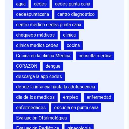
agua
cedes
cedes punta cana
cedespuntacana
centro diagnostico
centro medico cedes punta cana
chequeos médicos
clinica
clinica medica cedes
cocina
Cocina en la clinica Medica
consulta medica
CORAZON
dengue
descarga la app cedes
desde la infancia hasta la adolescencia
dia de los medicos
empleo
enfermedad
enfermedades
escuela en punta cana
Evaluación Oftalmológica
Evaluación Pediátrica
ginecologia