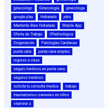
ginecologo
Ginecología
ginecóloga
google play
Hidratado
jobs
Mantente Bien Hidratado
Mobile App
Oferta de Trabajo
Oftalmológica
Oxigenación
Patologías Cardíacas
punta cana
punta cana empleo
regreso a clase
seguro medicos en punta cana
seguros medicos
solicita tu consulta medica
trabajo
traumatismos craneales en niños
vitamina-z