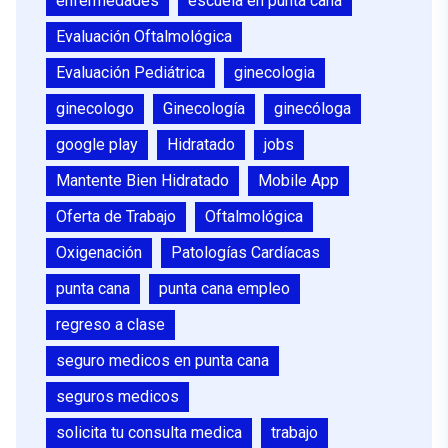
enfermedades
escuela en punta cana
Evaluación Oftalmológica
Evaluación Pediátrica
ginecologia
ginecologo
Ginecología
ginecóloga
google play
Hidratado
jobs
Mantente Bien Hidratado
Mobile App
Oferta de Trabajo
Oftalmológica
Oxigenación
Patologías Cardíacas
punta cana
punta cana empleo
regreso a clase
seguro medicos en punta cana
seguros medicos
solicita tu consulta medica
trabajo