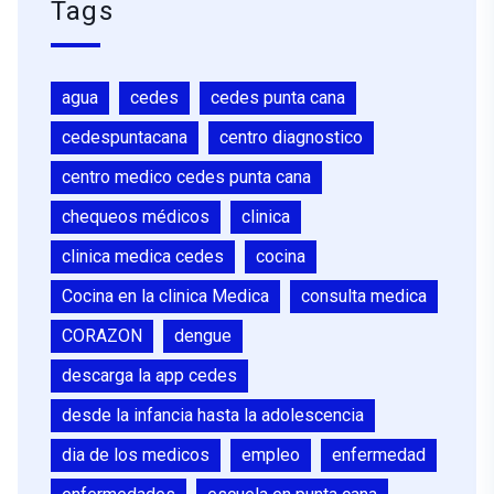
Tags
agua
cedes
cedes punta cana
cedespuntacana
centro diagnostico
centro medico cedes punta cana
chequeos médicos
clinica
clinica medica cedes
cocina
Cocina en la clinica Medica
consulta medica
CORAZON
dengue
descarga la app cedes
desde la infancia hasta la adolescencia
dia de los medicos
empleo
enfermedad