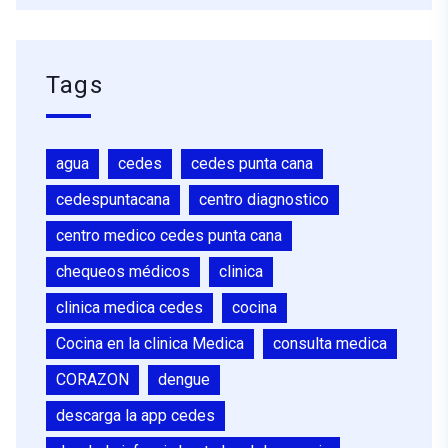
Tags
agua
cedes
cedes punta cana
cedespuntacana
centro diagnostico
centro medico cedes punta cana
chequeos médicos
clinica
clinica medica cedes
cocina
Cocina en la clinica Medica
consulta medica
CORAZON
dengue
descarga la app cedes