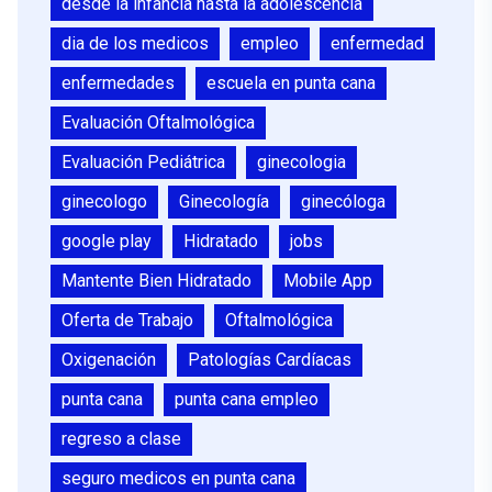
desde la infancia hasta la adolescencia
dia de los medicos
empleo
enfermedad
enfermedades
escuela en punta cana
Evaluación Oftalmológica
Evaluación Pediátrica
ginecologia
ginecologo
Ginecología
ginecóloga
google play
Hidratado
jobs
Mantente Bien Hidratado
Mobile App
Oferta de Trabajo
Oftalmológica
Oxigenación
Patologías Cardíacas
punta cana
punta cana empleo
regreso a clase
seguro medicos en punta cana