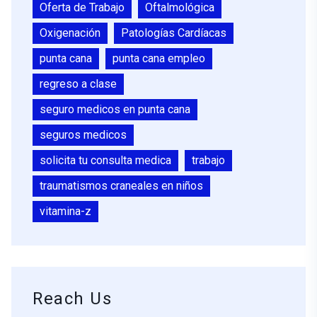
Oferta de Trabajo
Oftalmológica
Oxigenación
Patologías Cardíacas
punta cana
punta cana empleo
regreso a clase
seguro medicos en punta cana
seguros medicos
solicita tu consulta medica
trabajo
traumatismos craneales en niños
vitamina-z
Reach Us