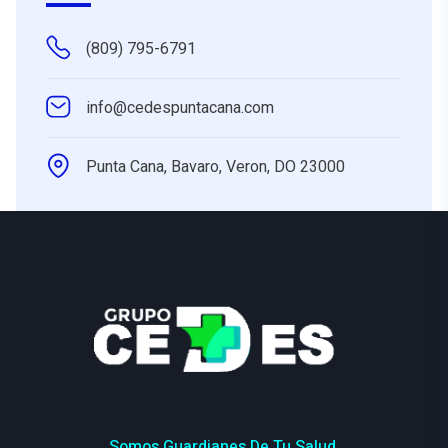
(809) 795-6791
info@cedespuntacana.com
Punta Cana, Bavaro, Veron, DO 23000
Somos Guardianes De Tu Salud.