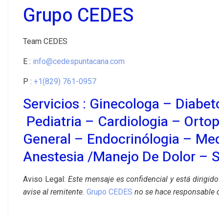
Grupo CEDES
Team CEDES
E :
info@cedespuntacana.com
P :
+1(829) 761-0957
Servicios :
Ginecologa
–
Diabet
Pediatria
– Cardiologia – Ortop
General – Endocrinólogia – Med
Anestesia /manejo De Dolor –
S
Aviso Legal:
Este mensaje es confidencial y está dirigido
avise al remitente.
Grupo CEDES
no se hace responsable 