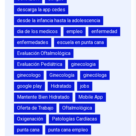
descarga la app cedes
desde la infancia hasta la adolescencia
dia de los medicos
empleo
enfermedad
enfermedades
escuela en punta cana
Evaluación Oftalmológica
Evaluación Pediátrica
ginecologia
ginecologo
Ginecología
ginecóloga
google play
Hidratado
jobs
Mantente Bien Hidratado
Mobile App
Oferta de Trabajo
Oftalmológica
Oxigenación
Patologías Cardíacas
punta cana
punta cana empleo