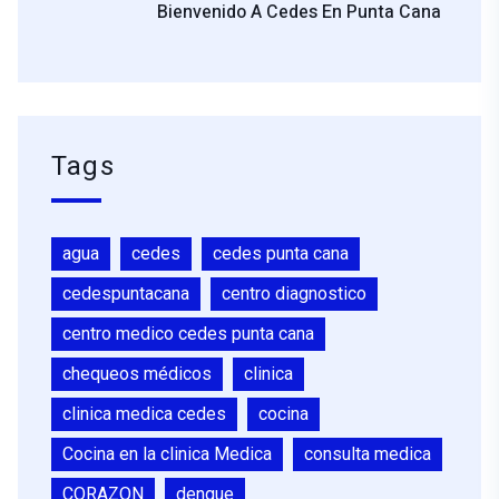
Bienvenido A Cedes En Punta Cana
Tags
agua
cedes
cedes punta cana
cedespuntacana
centro diagnostico
centro medico cedes punta cana
chequeos médicos
clinica
clinica medica cedes
cocina
Cocina en la clinica Medica
consulta medica
CORAZON
dengue