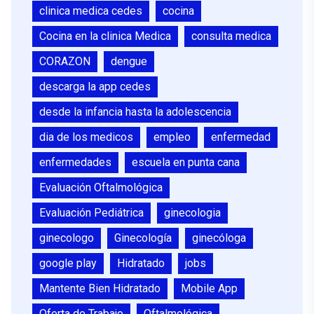
clinica medica cedes
cocina
Cocina en la clinica Medica
consulta medica
CORAZON
dengue
descarga la app cedes
desde la infancia hasta la adolescencia
dia de los medicos
empleo
enfermedad
enfermedades
escuela en punta cana
Evaluación Oftalmológica
Evaluación Pediátrica
ginecologia
ginecologo
Ginecología
ginecóloga
google play
Hidratado
jobs
Mantente Bien Hidratado
Mobile App
Oferta de Trabajo
Oftalmológica