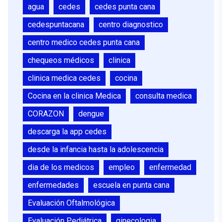
agua
cedes
cedes punta cana
cedespuntacana
centro diagnostico
centro medico cedes punta cana
chequeos médicos
clinica
clinica medica cedes
cocina
Cocina en la clinica Medica
consulta medica
CORAZON
dengue
descarga la app cedes
desde la infancia hasta la adolescencia
dia de los medicos
empleo
enfermedad
enfermedades
escuela en punta cana
Evaluación Oftalmológica
Evaluación Pediátrica
ginecologia