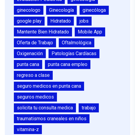
ginecologo
Ginecología
ginecóloga
google play
Hidratado
jobs
Mantente Bien Hidratado
Mobile App
Oferta de Trabajo
Oftalmológica
Oxigenación
Patologías Cardíacas
punta cana
punta cana empleo
regreso a clase
seguro medicos en punta cana
seguros medicos
solicita tu consulta medica
trabajo
traumatismos craneales en niños
vitamina-z