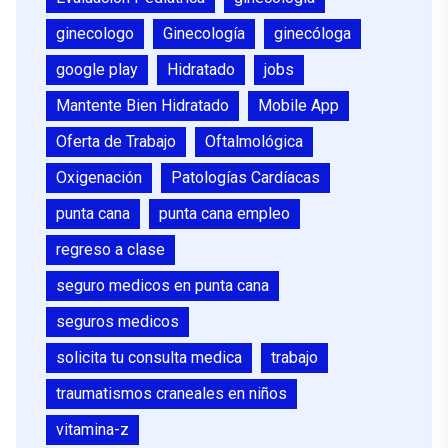
ginecologo
Ginecología
ginecóloga
google play
Hidratado
jobs
Mantente Bien Hidratado
Mobile App
Oferta de Trabajo
Oftalmológica
Oxigenación
Patologías Cardíacas
punta cana
punta cana empleo
regreso a clase
seguro medicos en punta cana
seguros medicos
solicita tu consulta medica
trabajo
traumatismos craneales en niños
vitamina-z