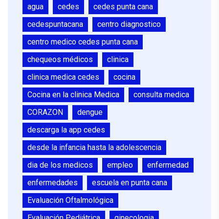
agua
cedes
cedes punta cana
cedespuntacana
centro diagnostico
centro medico cedes punta cana
chequeos médicos
clinica
clinica medica cedes
cocina
Cocina en la clinica Medica
consulta medica
CORAZON
dengue
descarga la app cedes
desde la infancia hasta la adolescencia
dia de los medicos
empleo
enfermedad
enfermedades
escuela en punta cana
Evaluación Oftalmológica
Evaluación Pediátrica
ginecologia