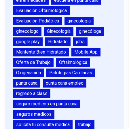
enfermedades
escuela en punta cana
Evaluación Oftalmológica
Evaluación Pediátrica
ginecologia
ginecologo
Ginecología
ginecóloga
google play
Hidratado
jobs
Mantente Bien Hidratado
Mobile App
Oferta de Trabajo
Oftalmológica
Oxigenación
Patologías Cardíacas
punta cana
punta cana empleo
regreso a clase
seguro medicos en punta cana
seguros medicos
solicita tu consulta medica
trabajo