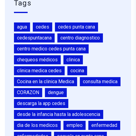
Tags
agua
cedes
cedes punta cana
cedespuntacana
centro diagnostico
centro medico cedes punta cana
chequeos médicos
clinica
clinica medica cedes
cocina
Cocina en la clinica Medica
consulta medica
CORAZON
dengue
descarga la app cedes
desde la infancia hasta la adolescencia
dia de los medicos
empleo
enfermedad