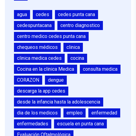
agua
cedes
cedes punta cana
cedespuntacana
centro diagnostico
centro medico cedes punta cana
chequeos médicos
clinica
clinica medica cedes
cocina
Cocina en la clinica Medica
consulta medica
CORAZON
dengue
descarga la app cedes
desde la infancia hasta la adolescencia
dia de los medicos
empleo
enfermedad
enfermedades
escuela en punta cana
Evaluación Oftalmológica